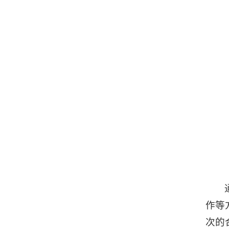
作等
次的