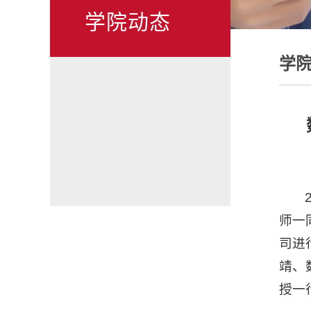
学院动态
学
师一
司进
靖、
授一