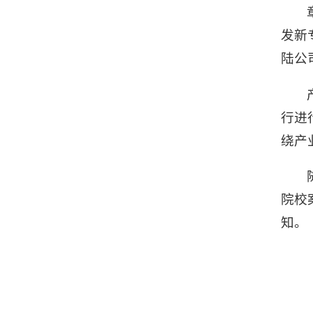
发新
陆公
行进
绕产
院校
知。